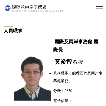
跳
到
主
要
內
人員職掌
容
區
國際及兩岸事務處 國
際長
黃裕智
教授
業務職掌：
綜理國際及兩岸事
務處業務
。
分機：3650
電子信箱：