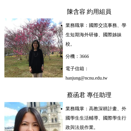
陳含容 約用
組員
業務職掌：國際交流事務、學
生短期海外研修、國際姊妹
校。
分機：3666
電子信箱：
hanjung@ncnu.edu.tw
蔡函君 專任助理
業務職掌：
高教深耕計畫、外
國學生生活輔導、國際學生行
政與法規作業
。