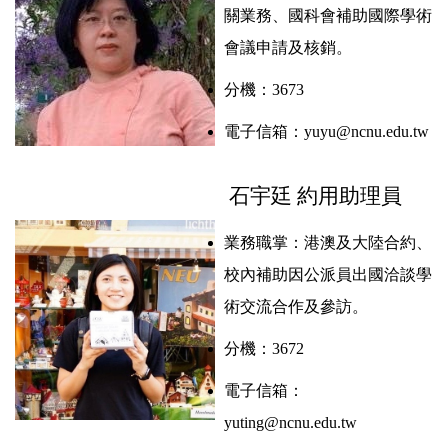
關業務、國科會補助國際學術
會議申請及核銷
。
分機：
3673
電子信箱：
yuyu@ncnu.edu.tw
石宇廷 約用助理員
業務職掌：
港澳及大陸合約、
校內補助因公派員出國洽談學
術交流合作及參訪。
分機：3672
電子信箱：
yuting@ncnu.edu.tw