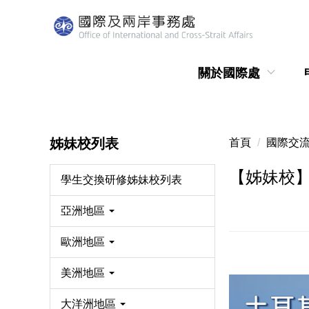
跳
到
主
要
關於國際處
內
容
區
姊妹校列表
首頁
國際交
【姊妹校
學生交換研修姊妹校列表
亞洲地區
歐洲地區
美洲地區
大洋洲地區