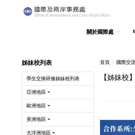
跳
到
主
要
關於國際處
內
容
區
姊妹校列表
首頁
國際交
【姊妹校
學生交換研修姊妹校列表
亞洲地區
歐洲地區
美洲地區
大洋洲地區